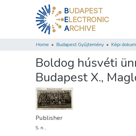
B
UDAPEST
E
LECTRONIC
A
RCHIVE
Home
Budapest Gyűjtemény
Képi doku
Boldog húsvéti ün
Budapest X., Magl
Publisher
S. n. ,