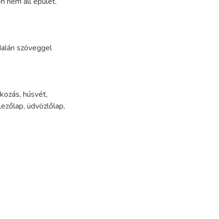
n nem áll épület.
alán szöveggel
kozás
,
húsvét
,
lezőlap
,
üdvözlőlap
,