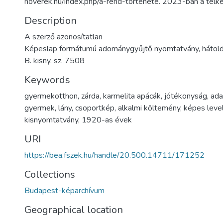
noverek.hu/index.php/a-rend-tortenete. 2023-ban a telke
Description
A szerző azonosítatlan
Képeslap formátumú adománygyűjtő nyomtatvány, hátold
B. kisny. sz. 7508
Keywords
gyermekotthon
,
zárda
,
karmelita apácák
,
jótékonyság
,
ada
gyermek
,
lány
,
csoportkép
,
alkalmi költemény
,
képes leve
kisnyomtatvány
,
1920-as évek
URI
https://bea.fszek.hu/handle/20.500.14711/171252
Collections
Budapest-képarchívum
Geographical location