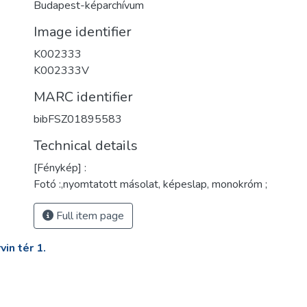
Budapest-képarchívum
Image identifier
K002333
K002333V
MARC identifier
bibFSZ01895583
Technical details
[Fénykép] :
Fotó :,nyomtatott másolat, képeslap, monokróm ;
Full item page
in tér 1.