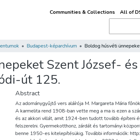
Communities & Collections
All of 
mentumok
Budapest-képarchívum
nepeket Szent József- és
ódi-út 125.
Abstract
Az adománygyűjtő vers aláírója M. Margareta Mária főnö
A karmelita rend 1908-ban vette meg a ma is ezen a szá
és az akkori villát, amit 1924-ben tudott tovább építeni é
felszerelni. Gyermekotthonz, zárdát és tartományi közpo
benne 1950-es kitelepítésükig. További információk: htt