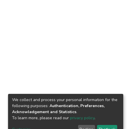
We collect and process your personal information for the
following purposes:
Authentication, Preferences,
Acknowledgement and Statistics
.
To learn more, please read our
privacy policy
.