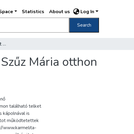
DSpace
Statistics
About us
Log In
Search
Boldog húsvéti ünnepeket Szent József- és Szűz Mária otthon Budapest X., Maglódi-út 125.
 Szűz Mária otthon
knő
mon található telket
s kápolnával is
ntot működtetettek
p://www.karmelita-