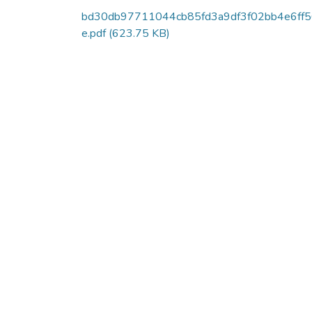
bd30db97711044cb85fd3a9df3f02bb4e6ff
e.pdf
(623.75 KB)