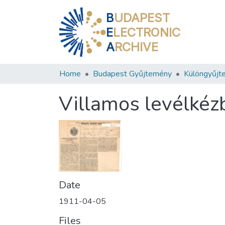
B
UDAPEST
E
LECTRONIC
A
RCHIVE
Home
Budapest Gyűjtemény
Különgyűjt
Villamos levélkéz
Date
1911-04-05
Files