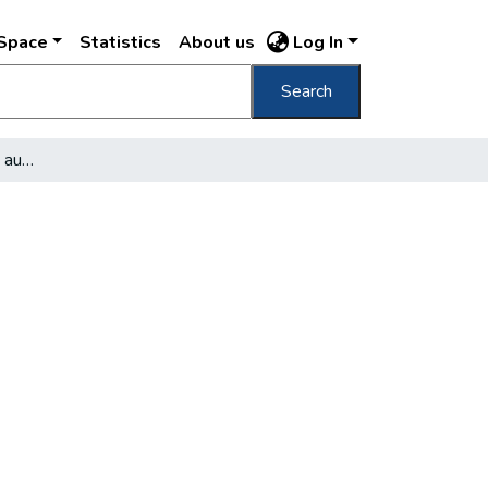
DSpace
Statistics
About us
Log In
Search
Villamos levélkézbesítő automaták