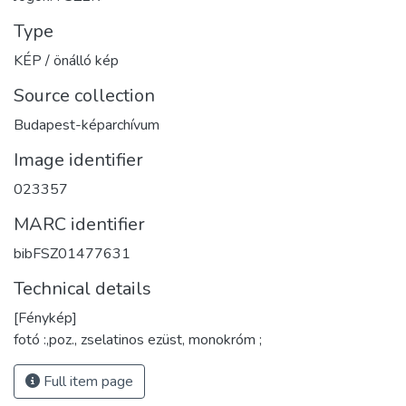
Type
KÉP / önálló kép
Source collection
Budapest-képarchívum
Image identifier
023357
MARC identifier
bibFSZ01477631
Technical details
[Fénykép]
fotó :,poz., zselatinos ezüst, monokróm ;
Full item page