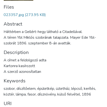
Files
023357.jpg
(273.95 KB)
Abstract
Háttérben a Gellért-hegy látható a Citadellával.
A téren Ybl Miklós szobrának talapzata. Mayer Ede Ybl-
szobrát 1896. szeptember 8-án avatták.
Description
A címet a feldolgozó adta
Kartonra kasírozott
A szerző azonosítatlan
Keywords
szobor
,
díszítőelem
,
épületkép
,
üzletház
,
lépcső
,
kerítés
,
köztér
,
lámpa
,
fasor
,
dísznövény
,
külső felvétel
,
1896
URI