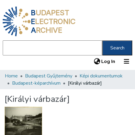
B
UDAPEST
E
LECTRONIC
A
RCHIVE
Search
(current
Log In
Home
Budapest Gyűjtemény
Képi dokumentumok
Communities & Collections
Budapest-képarchívum
[Királyi várbazár]
All of DSpace
[Királyi várbazár]
Statistics
About us