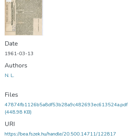
Date
1961-03-13
Authors
N. L.
Files
47874fb1126b5a8df53b28a9c482693ec613524a.pdf
(448.98 KB)
URI
https://bea.fszek.hu/handle/20.500.14711/122817