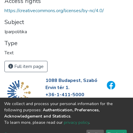
Access rights
https://creativecommons.org/licenses/by-nc/4.0/
Subject
Iparpolitika
Type
Text
Full item page
1088 Budapest, Szabó
Ervin tér 1.
+36-1-411-5000
info@fszek.hu
We collect and process your personal information for the
https://fszek.hu
following purposes:
Authentication, Preferences,
Acknowledgement and Statistics
.
To learn more, please read our
privacy policy
.