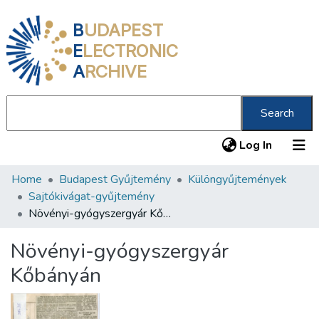
B
UDAPEST
E
LECTRONIC
A
RCHIVE
Search
(current
Log In
Home
Budapest Gyűjtemény
Különgyűjtemények
Communities & Collections
Sajtókivágat-gyűjtemény
All of DSpace
Növényi-gyógyszergyár Kőbányán
Statistics
Növényi-gyógyszergyár
About us
Kőbányán