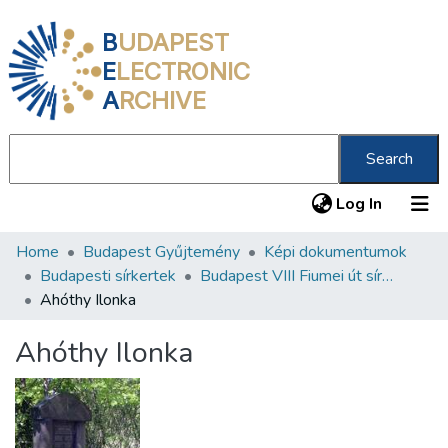
B
UDAPEST
E
LECTRONIC
A
RCHIVE
Search
(current
Log In
Home
Budapest Gyűjtemény
Képi dokumentumok
Communities & Collections
Budapesti sírkertek
Budapest VIII Fiumei út sírkert 2. rész
All of DSpace
Ahóthy Ilonka
Statistics
Ahóthy Ilonka
About us