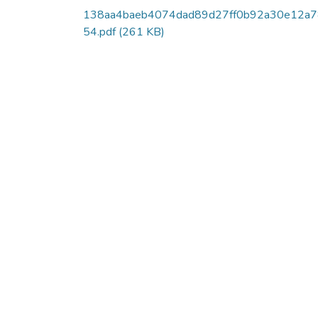
138aa4baeb4074dad89d27ff0b92a30e12a7
54.pdf
(261 KB)