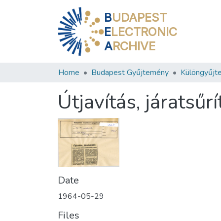
B
UDAPEST
E
LECTRONIC
A
RCHIVE
Home
Budapest Gyűjtemény
Különgyűjt
Útjavítás, járatsűrí
Date
1964-05-29
Files