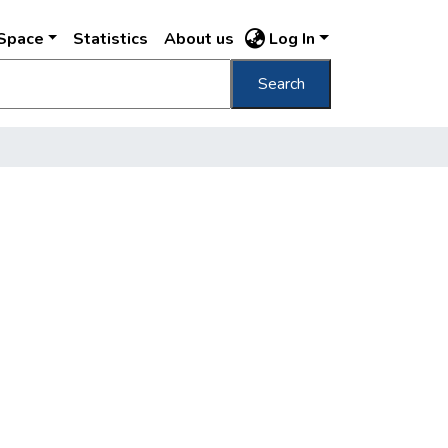
DSpace
Statistics
About us
Log In
Search