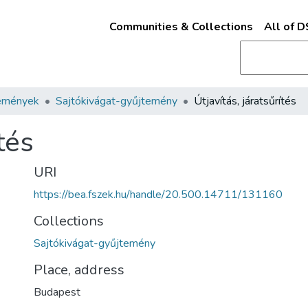
Communities & Collections
All of 
emények
Sajtókivágat-gyűjtemény
Útjavítás, járatsűrítés
tés
URI
https://bea.fszek.hu/handle/20.500.14711/131160
Collections
Sajtókivágat-gyűjtemény
Place, address
Budapest