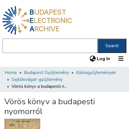
B
UDAPEST
E
LECTRONIC
A
RCHIVE
Search
(current
Log In
Home
Budapest Gyűjtemény
Különgyűjtemények
Communities & Collections
Sajtókivágat-gyűjtemény
All of DSpace
Vörös könyv a budapesti nyomorról
Statistics
Vörös könyv a budapesti
About us
nyomorról