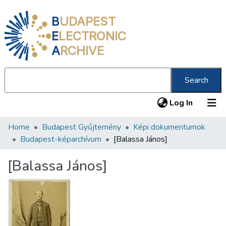
B
UDAPEST
E
LECTRONIC
A
RCHIVE
Search
(current
Log In
Home
Budapest Gyűjtemény
Képi dokumentumok
Communities & Collections
Budapest-képarchívum
[Balassa János]
All of DSpace
[Balassa János]
Statistics
About us