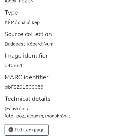
Jogok: FSZEK
Type
KÉP / önálló kép
Source collection
Budapest-képarchívum
Image identifier
040881
MARC identifier
bibFSZ01500089
Technical details
[Fénykép] /
fotó :,poz., albumin, monokróm ;
Full item page