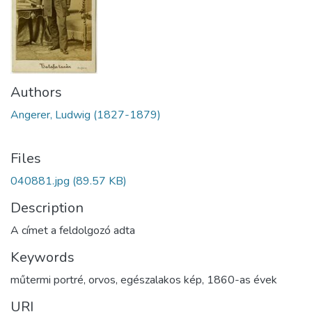
Authors
Angerer, Ludwig (1827-1879)
Files
040881.jpg
(89.57 KB)
Description
A címet a feldolgozó adta
Keywords
műtermi portré
,
orvos
,
egészalakos kép
,
1860-as évek
URI