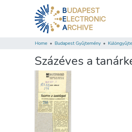
B
UDAPEST
E
LECTRONIC
A
RCHIVE
Home
Budapest Gyűjtemény
Különgyűjt
Százéves a tanárk