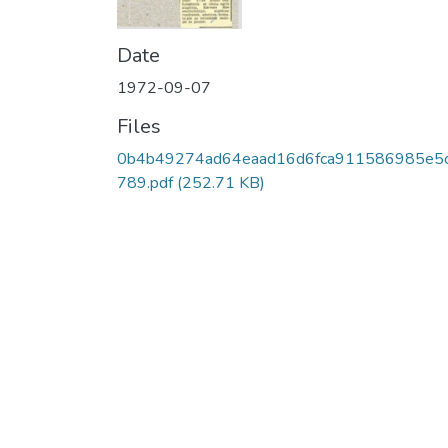
Date
1972-09-07
Files
0b4b49274ad64eaad16d6fca911586985e5
789.pdf
(252.71 KB)