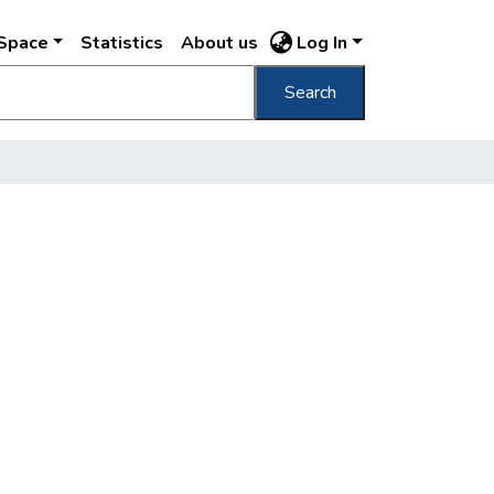
DSpace
Statistics
About us
Log In
Search