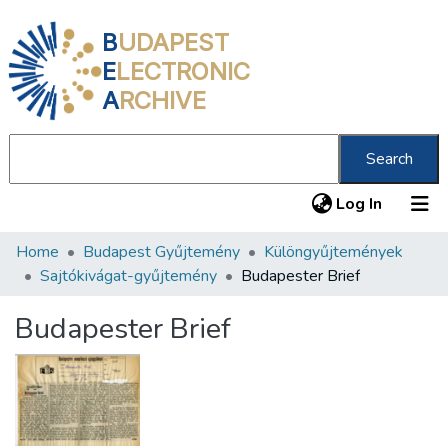
B
UDAPEST
E
LECTRONIC
A
RCHIVE
Search
(current
Log In
Home
Budapest Gyűjtemény
Különgyűjtemények
Communities & Collections
Sajtókivágat-gyűjtemény
Budapester Brief
All of DSpace
Budapester Brief
Statistics
About us