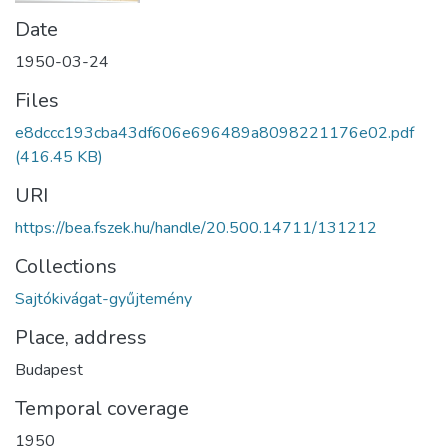
Date
1950-03-24
Files
e8dccc193cba43df606e696489a8098221176e02.pdf
(416.45 KB)
URI
https://bea.fszek.hu/handle/20.500.14711/131212
Collections
Sajtókivágat-gyűjtemény
Place, address
Budapest
Temporal coverage
1950