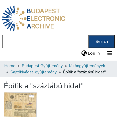
B
UDAPEST
E
LECTRONIC
A
RCHIVE
Search
(current
Log In
Home
Budapest Gyűjtemény
Különgyűjtemények
Communities & Collections
Sajtókivágat-gyűjtemény
Építik a "százlábú hidat"
All of DSpace
Építik a "százlábú hidat"
Statistics
About us