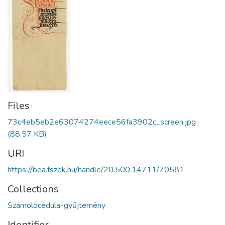
Files
73c4eb5eb2e63074274eece56fa3902c_screen.jpg
(88.57 KB)
URI
https://bea.fszek.hu/handle/20.500.14711/70581
Collections
Számolócédula-gyűjtemény
Identifier