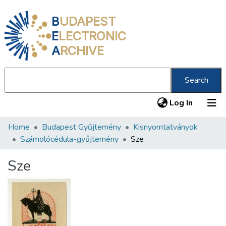
B
UDAPEST
E
LECTRONIC
A
RCHIVE
Search
(current
Log In
Home
Budapest Gyűjtemény
Kisnyomtatványok
Communities & Collections
Számolócédula-gyűjtemény
Sze
All of DSpace
Sze
Statistics
About us