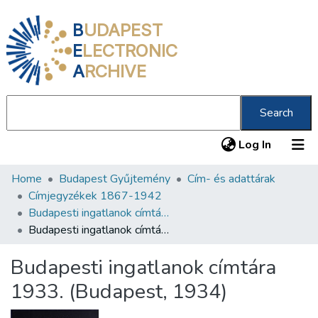
B
UDAPEST
E
LECTRONIC
A
RCHIVE
Search
(current
Log In
Home
Budapest Gyűjtemény
Cím- és adattárak
Communities & Collections
Címjegyzékek 1867-1942
All of DSpace
Budapesti ingatlanok címtára 1933, 1934, 1942
Budapesti ingatlanok címtára 1933. (Budapest, 1934)
Statistics
Budapesti ingatlanok címtára
About us
1933. (Budapest, 1934)