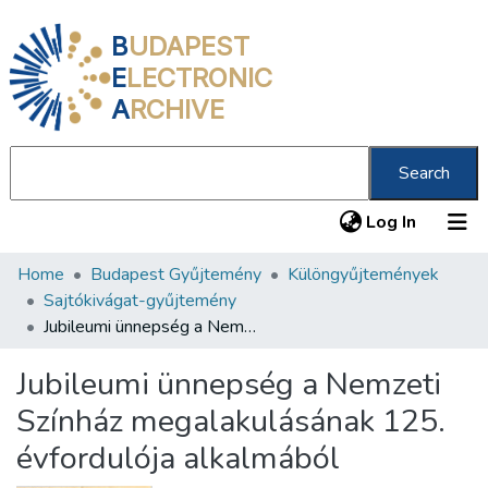
B
UDAPEST
E
LECTRONIC
A
RCHIVE
Search
(current
Log In
Home
Budapest Gyűjtemény
Különgyűjtemények
Communities & Collections
Sajtókivágat-gyűjtemény
All of DSpace
Jubileumi ünnepség a Nemzeti Színház megalakulásának 125. évfordulója alkalmából
Statistics
Jubileumi ünnepség a Nemzeti
About us
Színház megalakulásának 125.
évfordulója alkalmából