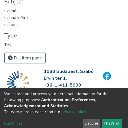
Subject
színház
színházi élet
színész
Type
Text
Full item page
1088 Budapest, Szabó
Ervin tér 1.
+36-1-411-5000
info@fszek.hu
We collect and process your personal information for the
https://fszek.hu
following purposes:
Authentication, Preferences,
Acknowledgement and Statistics
.
To learn more, please read our
privacy policy
.
Customize
Decline
That's ok