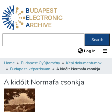
B
UDAPEST
E
LECTRONIC
A
RCHIVE
Search
(current
Log In
Home
Budapest Gyűjtemény
Képi dokumentumok
Communities & Collections
Budapest-képarchívum
A kidőlt Normafa csonkja
All of DSpace
A kidőlt Normafa csonkja
Statistics
About us