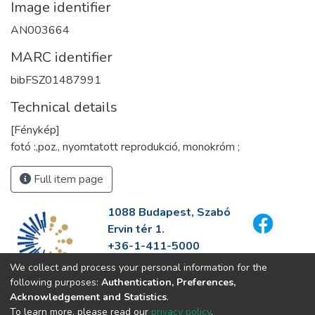
Image identifier
AN003664
MARC identifier
bibFSZ01487991
Technical details
[Fénykép]
fotó :,poz., nyomtatott reprodukció, monokróm ;
Full item page
1088 Budapest, Szabó
Ervin tér 1.
+36-1-411-5000
info@fszek.hu
We collect and process your personal information for the
https://fszek.hu
following purposes:
Authentication, Preferences,
Acknowledgement and Statistics
.
To learn more, please read our
privacy policy
.