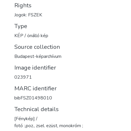
Rights
Jogok: FSZEK
Type
KÉP / önálló kép
Source collection
Budapest-képarchívum
Image identifier
023971
MARC identifier
bibFSZ01498010
Technical details
[Fénykép] /
fotó :,poz., zsel. ezüst, monokróm ;