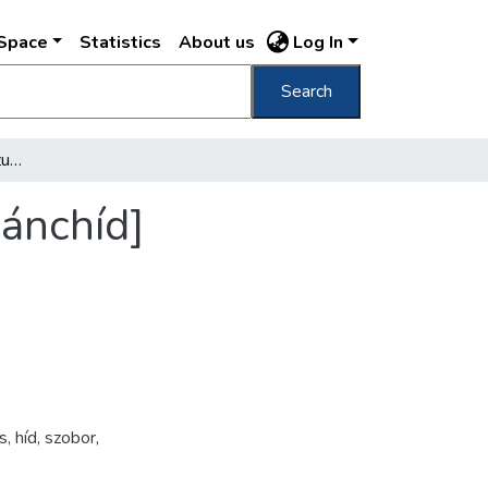
DSpace
Statistics
About us
Log In
Search
[Eucharisztikus Kongresszus, a kivilágított Lánchíd]
Lánchíd]
ás
,
híd
,
szobor
,