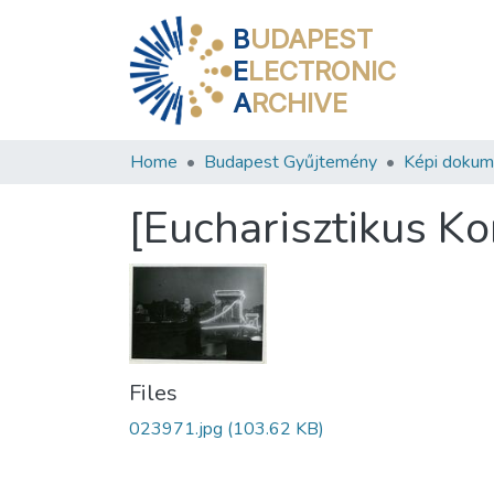
B
UDAPEST
E
LECTRONIC
A
RCHIVE
Home
Budapest Gyűjtemény
Képi doku
[Eucharisztikus Ko
Files
023971.jpg
(103.62 KB)