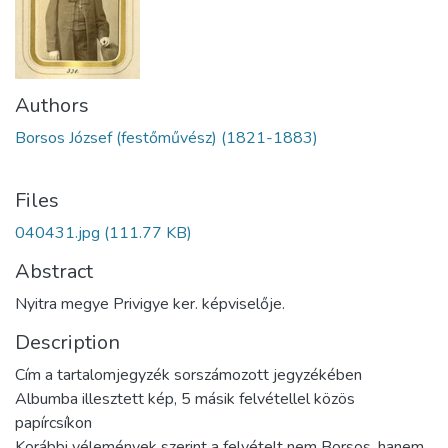
Authors
Borsos József (festőművész) (1821-1883)
Files
040431.jpg
(111.77 KB)
Abstract
Nyitra megye Privigye ker. képviselője.
Description
Cím a tartalomjegyzék sorszámozott jegyzékében
Albumba illesztett kép, 5 másik felvétellel közös
papírcsíkon
Korábbi vélemények szerint a felvételt nem Borsos, hanem