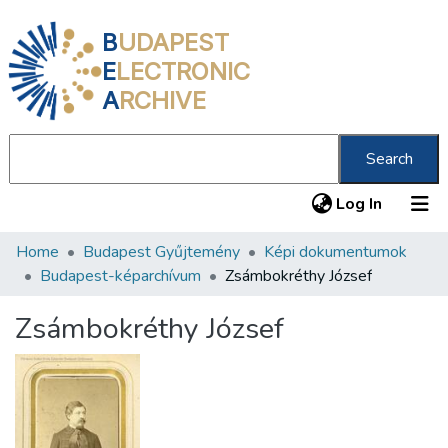
B
UDAPEST
E
LECTRONIC
A
RCHIVE
Search
(current
Log In
Home
Budapest Gyűjtemény
Képi dokumentumok
Communities & Collections
Budapest-képarchívum
Zsámbokréthy József
All of DSpace
Zsámbokréthy József
Statistics
About us