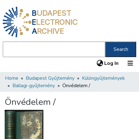
B
UDAPEST
E
LECTRONIC
A
RCHIVE
Search
(current
Log In
Home
Budapest Gyűjtemény
Különgyűjtemények
Communities & Collections
Ballagi-gyűjtemény
Önvédelem /
All of DSpace
Önvédelem /
Statistics
About us