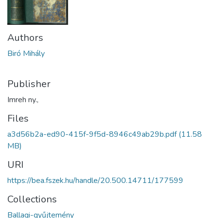
Authors
Biró Mihály
Publisher
Imreh ny.,
Files
a3d56b2a-ed90-415f-9f5d-8946c49ab29b.pdf
(11.58
MB)
URI
https://bea.fszek.hu/handle/20.500.14711/177599
Collections
Ballagi-gyűjtemény