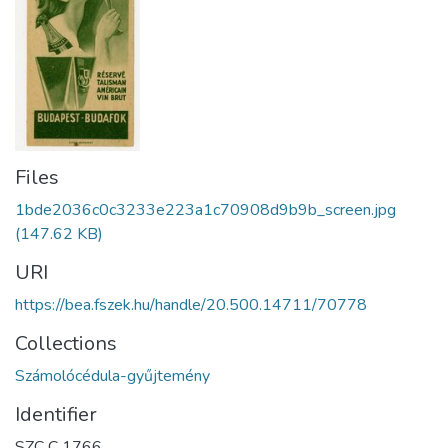
Files
1bde2036c0c3233e223a1c70908d9b9b_screen.jpg
(147.62 KB)
URI
https://bea.fszek.hu/handle/20.500.14711/70778
Collections
Számolócédula-gyűjtemény
Identifier
SZC C 1766