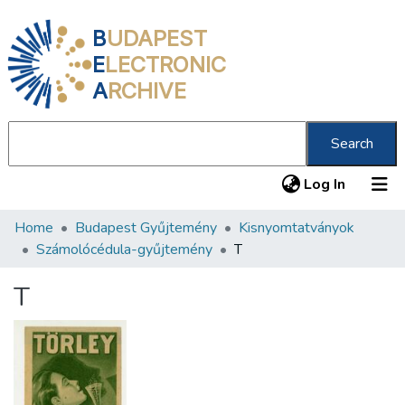
B
UDAPEST
E
LECTRONIC
A
RCHIVE
Search
(current
Log In
Home
Budapest Gyűjtemény
Kisnyomtatványok
Communities & Collections
Számolócédula-gyűjtemény
T
All of DSpace
T
Statistics
About us