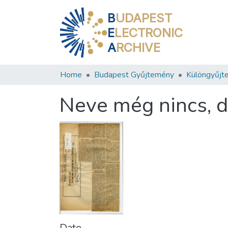
B
UDAPEST
E
LECTRONIC
A
RCHIVE
Home
Budapest Gyűjtemény
Különgyűjt
Neve még nincs, d
Date