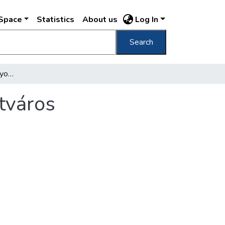
DSpace
Statistics
About us
Log In
Search
Neve még nincs, de nagyobb mint az Újlipótváros
tváros