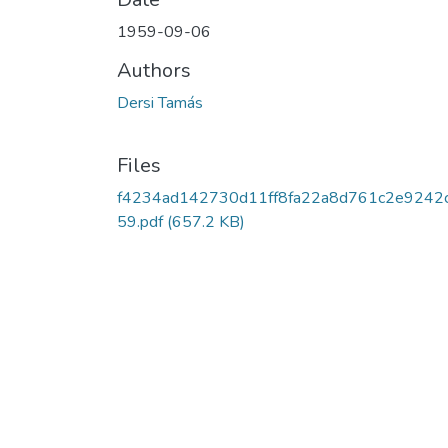
1959-09-06
Authors
Dersi Tamás
Files
f4234ad142730d11ff8fa22a8d761c2e9242
59.pdf
(657.2 KB)