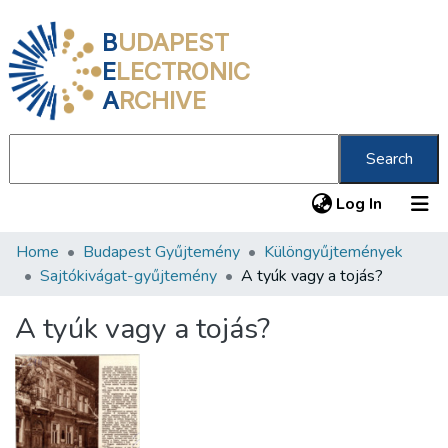
B
UDAPEST
E
LECTRONIC
A
RCHIVE
Search
(current
Log In
Home
Budapest Gyűjtemény
Különgyűjtemények
Communities & Collections
Sajtókivágat-gyűjtemény
A tyúk vagy a tojás?
All of DSpace
A tyúk vagy a tojás?
Statistics
About us