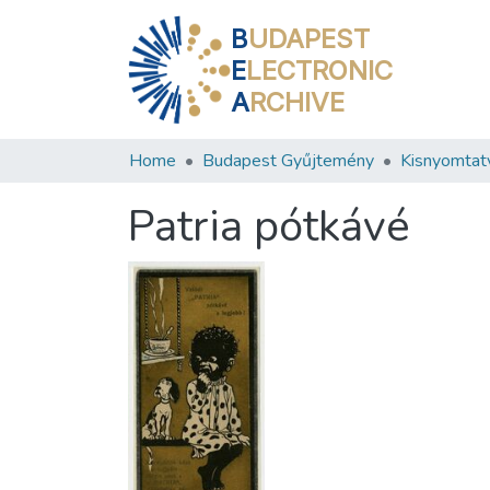
B
UDAPEST
E
LECTRONIC
A
RCHIVE
Home
Budapest Gyűjtemény
Kisnyomtat
Patria pótkávé