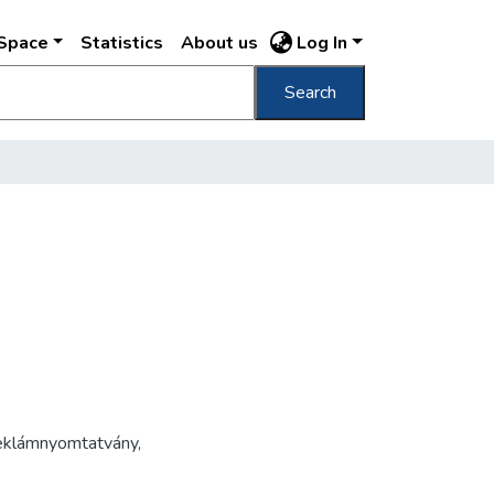
DSpace
Statistics
About us
Log In
Search
eklámnyomtatvány
,