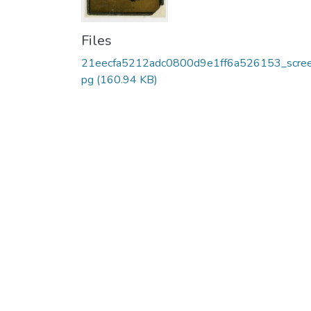
Files
21eecfa5212adc0800d9e1ff6a526153_scree
pg
(160.94 KB)