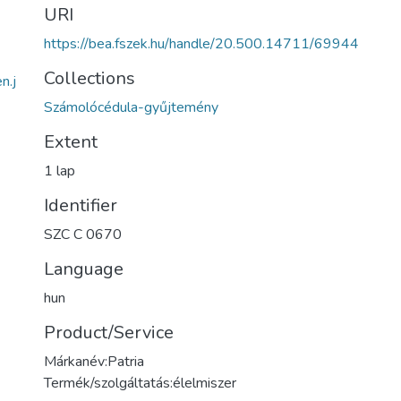
URI
https://bea.fszek.hu/handle/20.500.14711/69944
Collections
n.j
Számolócédula-gyűjtemény
Extent
1 lap
Identifier
SZC C 0670
Language
hun
Product/Service
Márkanév:Patria
Termék/szolgáltatás:élelmiszer