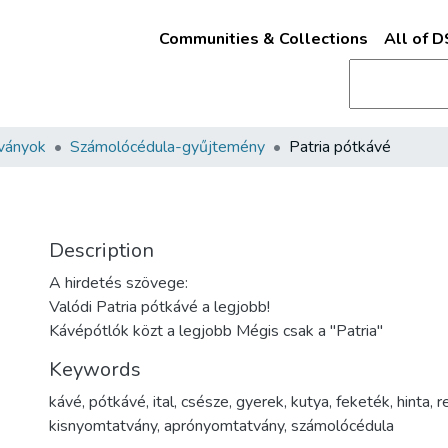
Communities & Collections
All of 
ványok
Számolócédula-gyűjtemény
Patria pótkávé
Description
A hirdetés szövege:
Valódi Patria pótkávé a legjobb!
Kávépótlók közt a legjobb Mégis csak a "Patria"
Keywords
kávé
,
pótkávé
,
ital
,
csésze
,
gyerek
,
kutya
,
feketék
,
hinta
,
r
kisnyomtatvány
,
aprónyomtatvány
,
számolócédula