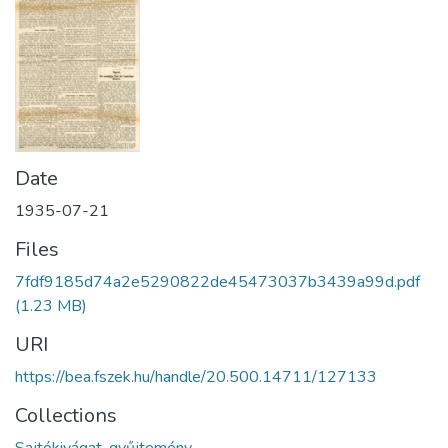
Date
1935-07-21
Files
7fdf9185d74a2e5290822de45473037b3439a99d.pdf
(1.23 MB)
URI
https://bea.fszek.hu/handle/20.500.14711/127133
Collections
Sajtókivágat-gyűjtemény