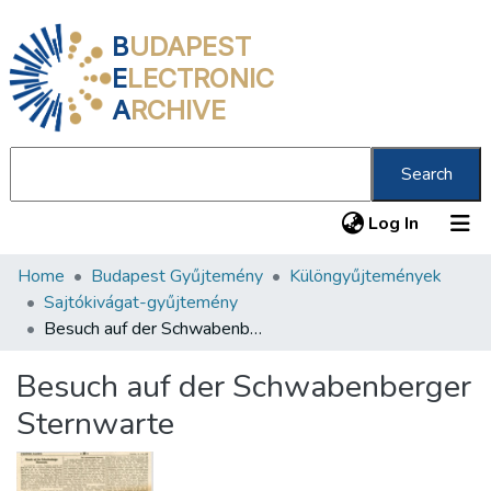
B
UDAPEST
E
LECTRONIC
A
RCHIVE
Search
(current
Log In
Home
Budapest Gyűjtemény
Különgyűjtemények
Communities & Collections
Sajtókivágat-gyűjtemény
All of DSpace
Besuch auf der Schwabenberger Sternwarte
Statistics
Besuch auf der Schwabenberger
About us
Sternwarte