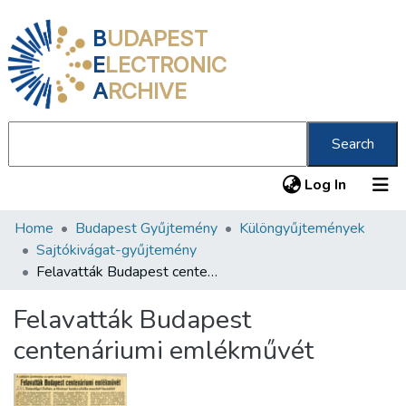
B
UDAPEST
E
LECTRONIC
A
RCHIVE
Search
(current
Log In
Home
Budapest Gyűjtemény
Különgyűjtemények
Communities & Collections
Sajtókivágat-gyűjtemény
All of DSpace
Felavatták Budapest centenáriumi emlékművét
Statistics
Felavatták Budapest
About us
centenáriumi emlékművét