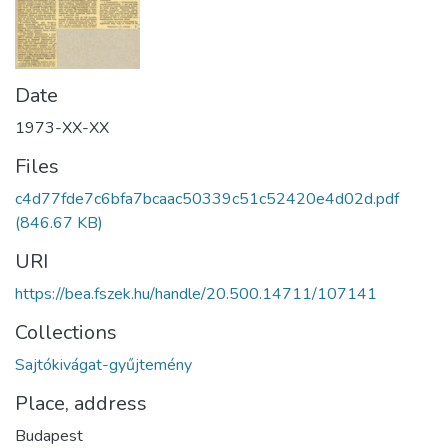
Date
1973-XX-XX
Files
c4d77fde7c6bfa7bcaac50339c51c52420e4d02d.pdf
(846.67 KB)
URI
https://bea.fszek.hu/handle/20.500.14711/107141
Collections
Sajtókivágat-gyűjtemény
Place, address
Budapest