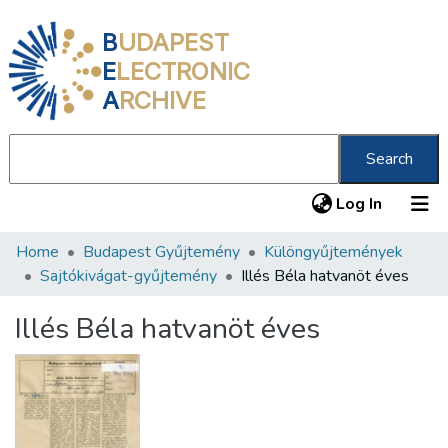
B
UDAPEST
E
LECTRONIC
A
RCHIVE
Search
(current
Log In
Home
Budapest Gyűjtemény
Különgyűjtemények
Communities & Collections
Sajtókivágat-gyűjtemény
Illés Béla hatvanöt éves
All of DSpace
Illés Béla hatvanöt éves
Statistics
About us