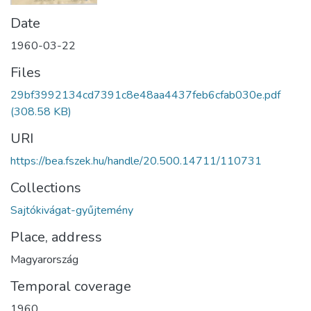
Date
1960-03-22
Files
29bf3992134cd7391c8e48aa4437feb6cfab030e.pdf
(308.58 KB)
URI
https://bea.fszek.hu/handle/20.500.14711/110731
Collections
Sajtókivágat-gyűjtemény
Place, address
Magyarország
Temporal coverage
1960