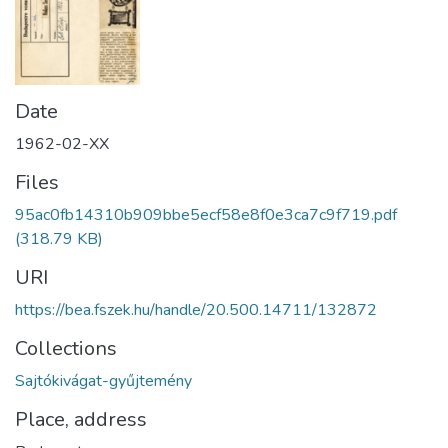
Date
1962-02-XX
Files
95ac0fb14310b909bbe5ecf58e8f0e3ca7c9f719.pdf
(318.79 KB)
URI
https://bea.fszek.hu/handle/20.500.14711/132872
Collections
Sajtókivágat-gyűjtemény
Place, address