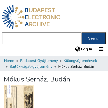
B
UDAPEST
E
LECTRONIC
A
RCHIVE
Search
(current
Log In
Home
Budapest Gyűjtemény
Különgyűjtemények
Communities & Collections
Sajtókivágat-gyűjtemény
Mókus Serház, Budán
All of DSpace
Mókus Serház, Budán
Statistics
About us