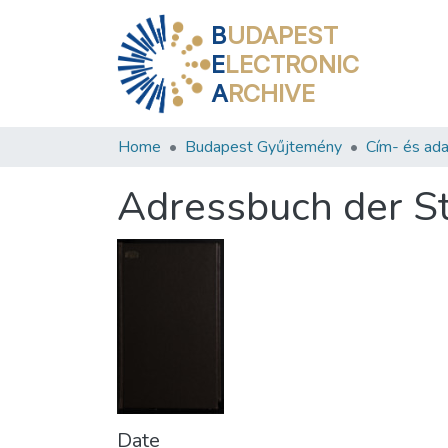
B
UDAPEST
E
LECTRONIC
A
RCHIVE
Home
Budapest Gyűjtemény
Cím- és ada
Adressbuch der S
Date