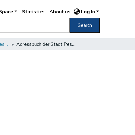
DSpace
Statistics
About us
Log In
Search
Adressbuch der Stadt Pesth 1803-1827
Adressbuch der Stadt Pesth 1827