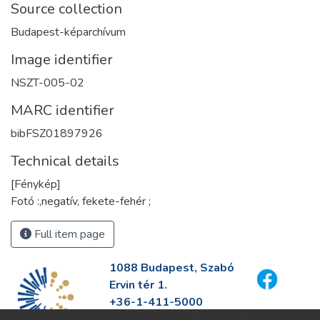
Source collection
Budapest-képarchívum
Image identifier
NSZT-005-02
MARC identifier
bibFSZ01897926
Technical details
[Fénykép]
Fotó :,negatív, fekete-fehér ;
Full item page
1088 Budapest, Szabó
Ervin tér 1.
+36-1-411-5000
info@fszek.hu