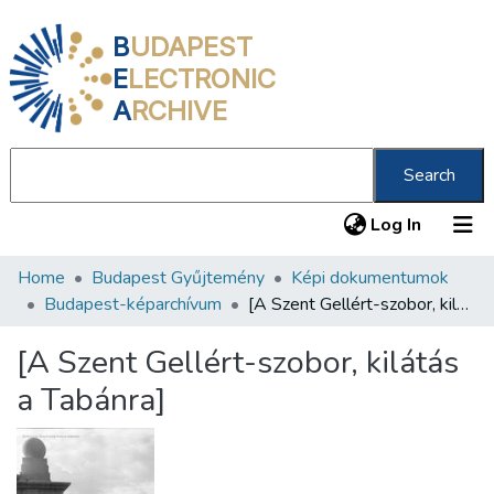
B
UDAPEST
E
LECTRONIC
A
RCHIVE
Search
(current
Log In
Home
Budapest Gyűjtemény
Képi dokumentumok
Communities & Collections
Budapest-képarchívum
[A Szent Gellért-szobor, kilátás a Tabánra]
All of DSpace
[A Szent Gellért-szobor, kilátás
Statistics
a Tabánra]
About us