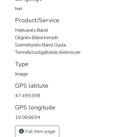
hun
Product/Service
Márkanév:Bánd
Cégnév:Bánd kenyér
Személynév:Bánd Gyula
Termék/szolgáltatás:élelmiszer
Type
Image
GPS latitute
47.499398
GPS longitude
19.060694
Full item page