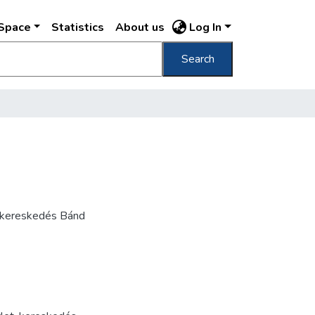
DSpace
Statistics
About us
Log In
Search
u kereskedés Bánd