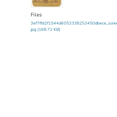
Files
3ef7ffd2f1544d6053338253450dbece_scree
jpg
(168.72 KB)