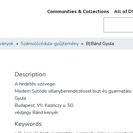
Communities & Collections
All of 
ványok
Számolócédula-gyűjtemény
B|Bánd Gyula
Description
A hirdetés szövege:
Modern Sütöde villanyberendezéssel liszt és gyarmatár
Gyula
Budapest, VII. Kazinczy u. 50.
védjegy Bánd kenyér
Keywords