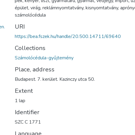
pék
,
kenyér
,
liszt
,
gyarmatáru
,
gyarmat
,
védjegy
,
import
,
üz
épület
,
virág
,
reklámnyomtatvány
,
kisnyomtatvány
,
apróny
számolócédula
URI
n.
https://bea.fszek.hu/handle/20.500.14711/69640
Collections
Számolócédula-gyűjtemény
Place, address
Budapest. 7. kerület. Kazinczy utca 50.
Extent
1 lap
Identifier
SZC C 1771
Language