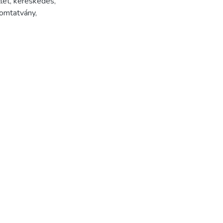
let
,
kereskedés
,
omtatvány
,