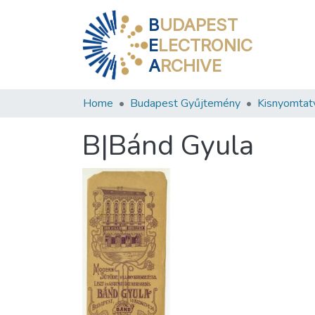
B
UDAPEST
E
LECTRONIC
A
RCHIVE
Home
Budapest Gyűjtemény
Kisnyomtat
B|Bánd Gyula