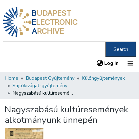
B
UDAPEST
E
LECTRONIC
A
RCHIVE
Search
(current
Log In
Home
Budapest Gyűjtemény
Különgyűjtemények
Communities & Collections
Sajtókivágat-gyűjtemény
All of DSpace
Nagyszabású kultúresemények alkotmányunk ünnepén
Statistics
Nagyszabású kultúresemények
About us
alkotmányunk ünnepén