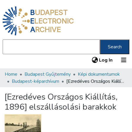
B
UDAPEST
E
LECTRONIC
A
RCHIVE
Search
(current
Log In
Home
Budapest Gyűjtemény
Képi dokumentumok
Communities & Collections
Budapest-képarchívum
[Ezredéves Országos Kiállítás, 1896] elszállásolási barakkok
All of DSpace
[Ezredéves Országos Kiállítás,
Statistics
1896] elszállásolási barakkok
About us