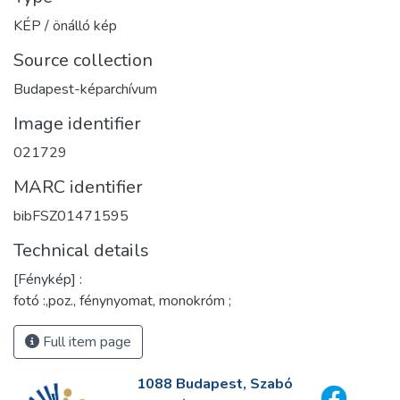
KÉP / önálló kép
Source collection
Budapest-képarchívum
Image identifier
021729
MARC identifier
bibFSZ01471595
Technical details
[Fénykép] :
fotó :,poz., fénynyomat, monokróm ;
Full item page
1088 Budapest, Szabó