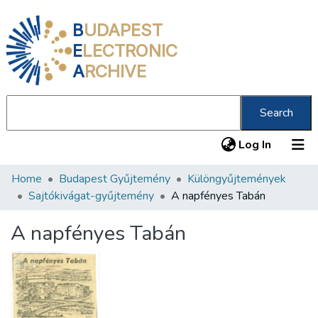
B
UDAPEST
E
LECTRONIC
A
RCHIVE
Search
(current
Log In
Home
Budapest Gyűjtemény
Különgyűjtemények
Communities & Collections
Sajtókivágat-gyűjtemény
A napfényes Tabán
All of DSpace
A napfényes Tabán
Statistics
About us