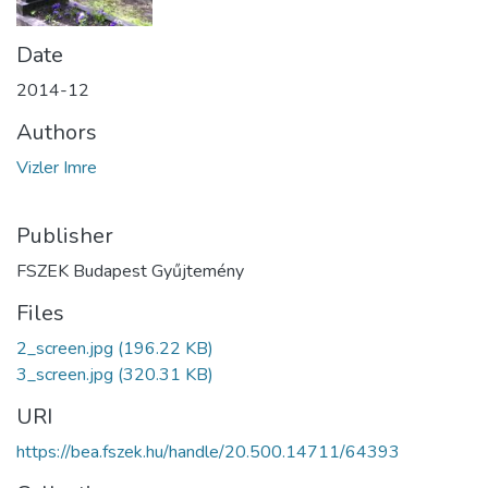
Date
2014-12
Authors
Vizler Imre
Publisher
FSZEK Budapest Gyűjtemény
Files
2_screen.jpg
(196.22 KB)
3_screen.jpg
(320.31 KB)
URI
https://bea.fszek.hu/handle/20.500.14711/64393