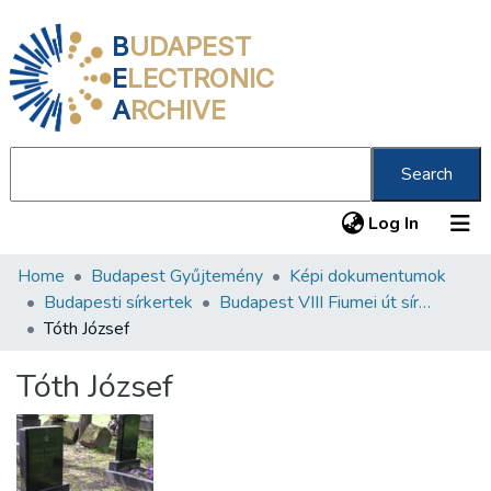
B
UDAPEST
E
LECTRONIC
A
RCHIVE
Search
(current
Log In
Home
Budapest Gyűjtemény
Képi dokumentumok
Communities & Collections
Budapesti sírkertek
Budapest VIII Fiumei út sírkert 2. rész
All of DSpace
Tóth József
Statistics
Tóth József
About us