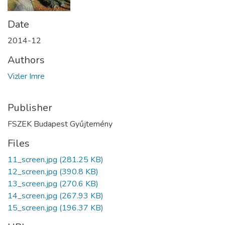
Date
2014-12
Authors
Vizler Imre
Publisher
FSZEK Budapest Gyűjtemény
Files
11_screen.jpg
(281.25 KB)
12_screen.jpg
(390.8 KB)
13_screen.jpg
(270.6 KB)
14_screen.jpg
(267.93 KB)
15_screen.jpg
(196.37 KB)