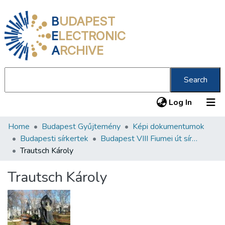
B
UDAPEST
E
LECTRONIC
A
RCHIVE
Search
(current
Log In
Home
Budapest Gyűjtemény
Képi dokumentumok
Communities & Collections
Budapesti sírkertek
Budapest VIII Fiumei út sírkert 1. rész
All of DSpace
Trautsch Károly
Statistics
Trautsch Károly
About us