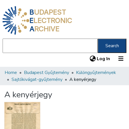
B
UDAPEST
E
LECTRONIC
A
RCHIVE
Search
(current
Log In
Home
Budapest Gyűjtemény
Különgyűjtemények
Communities & Collections
Sajtókivágat-gyűjtemény
A kenyérjegy
All of DSpace
A kenyérjegy
Statistics
About us