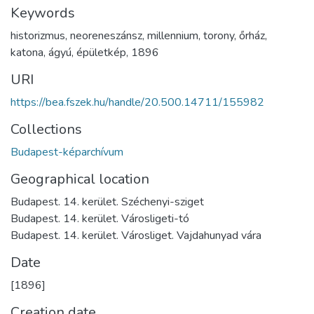
Keywords
historizmus
,
neoreneszánsz
,
millennium
,
torony
,
őrház
,
katona
,
ágyú
,
épületkép
,
1896
URI
https://bea.fszek.hu/handle/20.500.14711/155982
Collections
Budapest-képarchívum
Geographical location
Budapest. 14. kerület. Széchenyi-sziget
Budapest. 14. kerület. Városligeti-tó
Budapest. 14. kerület. Városliget. Vajdahunyad vára
Date
[1896]
Creation date