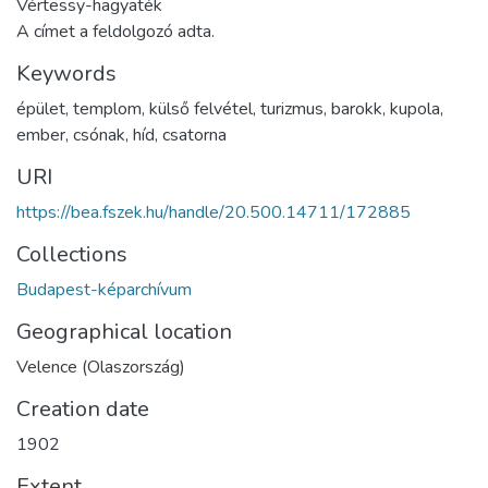
Vértessy-hagyaték
A címet a feldolgozó adta.
Keywords
épület
,
templom
,
külső felvétel
,
turizmus
,
barokk
,
kupola
,
ember
,
csónak
,
híd
,
csatorna
URI
https://bea.fszek.hu/handle/20.500.14711/172885
Collections
Budapest-képarchívum
Geographical location
Velence (Olaszország)
Creation date
1902
Extent