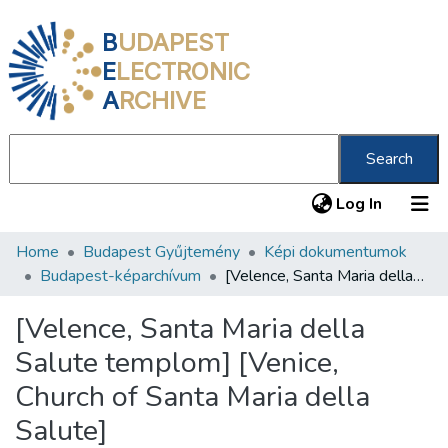
B
UDAPEST
E
LECTRONIC
A
RCHIVE
Search
(current
Log In
Home
Budapest Gyűjtemény
Képi dokumentumok
Communities & Collections
Budapest-képarchívum
[Velence, Santa Maria della Salute templom] [Venice, Church of Santa Maria della Salute]
All of DSpace
[Velence, Santa Maria della
Statistics
Salute templom] [Venice,
About us
Church of Santa Maria della
Salute]