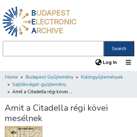
B
UDAPEST
E
LECTRONIC
A
RCHIVE
Search
(current
Log In
Home
Budapest Gyűjtemény
Különgyűjtemények
Communities & Collections
Sajtókivágat-gyűjtemény
All of DSpace
Amit a Citadella régi kövei mesélnek
Statistics
Amit a Citadella régi kövei
About us
mesélnek