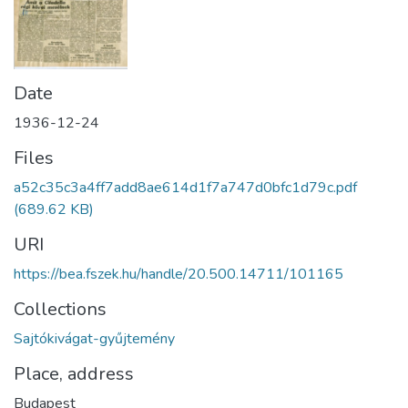
Date
1936-12-24
Files
a52c35c3a4ff7add8ae614d1f7a747d0bfc1d79c.pdf
(689.62 KB)
URI
https://bea.fszek.hu/handle/20.500.14711/101165
Collections
Sajtókivágat-gyűjtemény
Place, address
Budapest