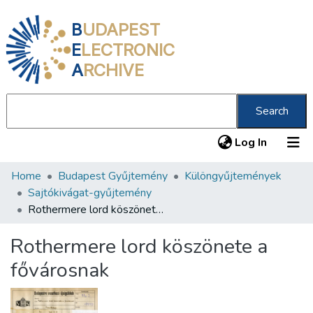
B
UDAPEST
E
LECTRONIC
A
RCHIVE
Search
(current
Log In
Home
Budapest Gyűjtemény
Különgyűjtemények
Communities & Collections
Sajtókivágat-gyűjtemény
All of DSpace
Rothermere lord köszönete a fővárosnak
Statistics
Rothermere lord köszönete a
About us
fővárosnak