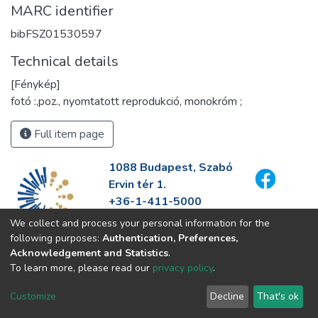
MARC identifier
bibFSZ01530597
Technical details
[Fénykép]
fotó :,poz., nyomtatott reprodukció, monokróm ;
Full item page
1088 Budapest, Szabó
Ervin tér 1.
+36-1-411-5000
info@fszek.hu
We collect and process your personal information for the
https://fszek.hu
following purposes:
Authentication, Preferences,
Acknowledgement and Statistics
.
To learn more, please read our
privacy policy
.
Customize
Decline
That's ok