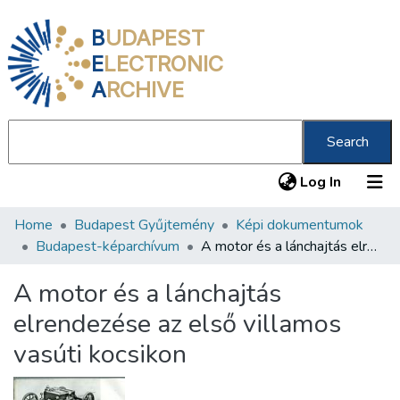
B
UDAPEST
E
LECTRONIC
A
RCHIVE
Search
(current
Log In
Home
Budapest Gyűjtemény
Képi dokumentumok
Communities & Collections
Budapest-képarchívum
A motor és a lánchajtás elrendezése az első villamos vasúti kocsikon
All of DSpace
A motor és a lánchajtás
Statistics
elrendezése az első villamos
About us
vasúti kocsikon