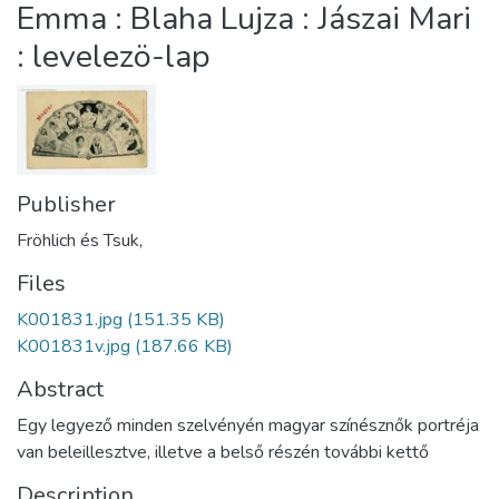
Emma : Blaha Lujza : Jászai Mari
: levelezö-lap
Publisher
Fröhlich és Tsuk,
Files
K001831.jpg
(151.35 KB)
K001831v.jpg
(187.66 KB)
Abstract
Egy legyező minden szelvényén magyar színésznők portréja
van beleillesztve, illetve a belső részén további kettő
Description