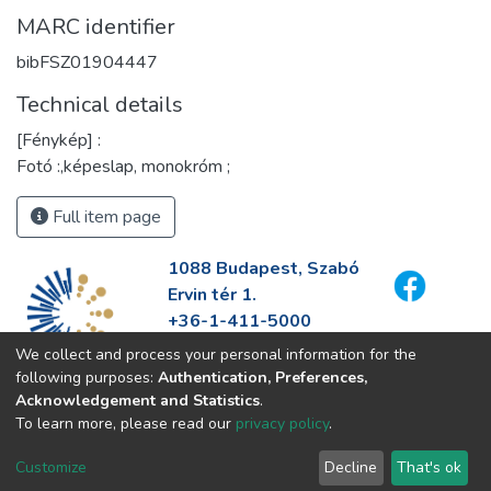
MARC identifier
bibFSZ01904447
Technical details
[Fénykép] :
Fotó :,képeslap, monokróm ;
Full item page
1088 Budapest, Szabó
Ervin tér 1.
+36-1-411-5000
info@fszek.hu
We collect and process your personal information for the
https://fszek.hu
following purposes:
Authentication, Preferences,
Acknowledgement and Statistics
.
To learn more, please read our
privacy policy
.
Customize
Decline
That's ok