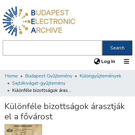
B
UDAPEST
E
LECTRONIC
A
RCHIVE
Search
(current
Log In
Home
Budapest Gyűjtemény
Különgyűjtemények
Communities & Collections
Sajtókivágat-gyűjtemény
All of DSpace
Különféle bizottságok árasztják el a fővárost
Statistics
Különféle bizottságok árasztják
About us
el a fővárost