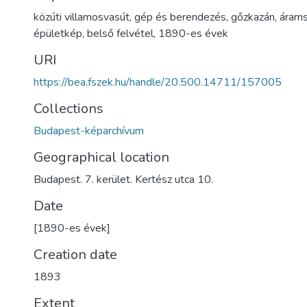
közúti villamosvasút
,
gép és berendezés
,
gőzkazán
,
árams
épületkép
,
belső felvétel
,
1890-es évek
URI
https://bea.fszek.hu/handle/20.500.14711/157005
Collections
Budapest-képarchívum
Geographical location
Budapest. 7. kerület. Kertész utca 10.
Date
[1890-es évek]
Creation date
1893
Extent