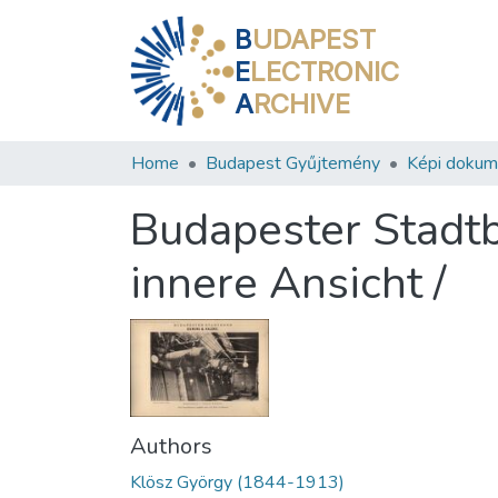
B
UDAPEST
E
LECTRONIC
A
RCHIVE
Home
Budapest Gyűjtemény
Képi doku
Budapester Stadt
innere Ansicht /
Authors
Klösz György (1844-1913)