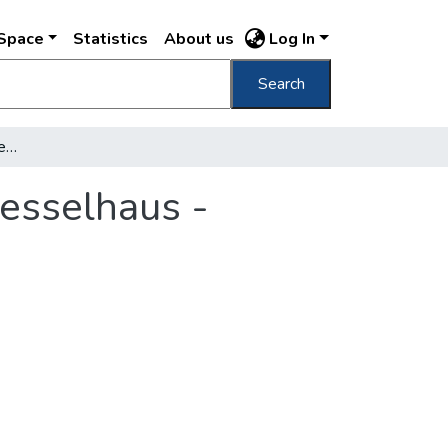
DSpace
Statistics
About us
Log In
Search
Budapester Stadtbahn Siemens & Halske Kesselhaus - innere Ansicht /
esselhaus -