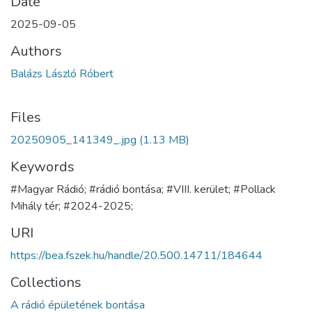
Date
2025-09-05
Authors
Balázs László Róbert
Files
20250905_141349_.jpg
(1.13 MB)
Keywords
#Magyar Rádió; #rádió bontása; #VIII. kerület; #Pollack
Mihály tér; #2024-2025;
URI
https://bea.fszek.hu/handle/20.500.14711/184644
Collections
A rádió épületének bontása