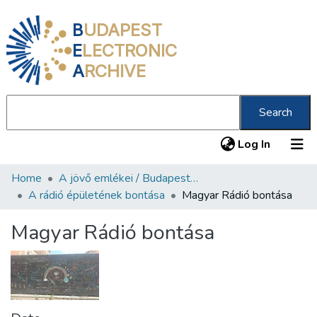
B
UDAPEST
E
LECTRONIC
A
RCHIVE
Search
(current
Log In
Home
A jövő emlékei / Budapest ma
Communities & Collections
A rádió épületének bontása
Magyar Rádió bontása
All of DSpace
Magyar Rádió bontása
Statistics
About us