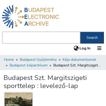
B
UDAPEST
E
LECTRONIC
A
RCHIVE
Search
(current
Log In
Home
Budapest Gyűjtemény
Képi dokumentumok
Communities & Collections
Budapest-képarchívum
Budapest Szt. Margitszigeti sporttelep : levelező-lap
All of DSpace
Budapest Szt. Margitszigeti
Statistics
sporttelep : levelező-lap
About us