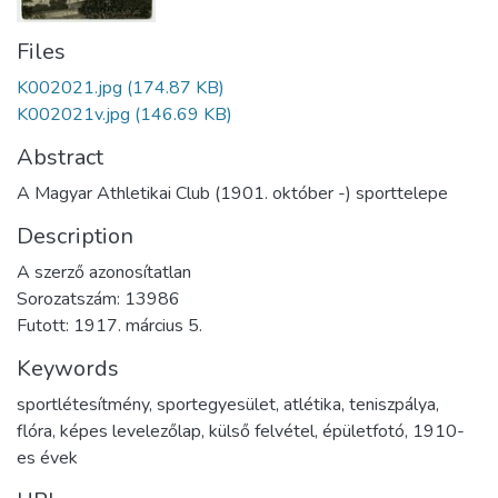
Files
K002021.jpg
(174.87 KB)
K002021v.jpg
(146.69 KB)
Abstract
A Magyar Athletikai Club (1901. október -) sporttelepe
Description
A szerző azonosítatlan
Sorozatszám: 13986
Futott: 1917. március 5.
Keywords
sportlétesítmény
,
sportegyesület
,
atlétika
,
teniszpálya
,
flóra
,
képes levelezőlap
,
külső felvétel
,
épületfotó
,
1910-
es évek