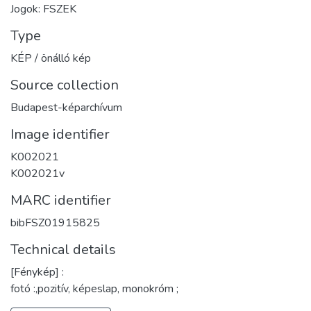
Jogok: FSZEK
Type
KÉP / önálló kép
Source collection
Budapest-képarchívum
Image identifier
K002021
K002021v
MARC identifier
bibFSZ01915825
Technical details
[Fénykép] :
fotó :,pozitív, képeslap, monokróm ;