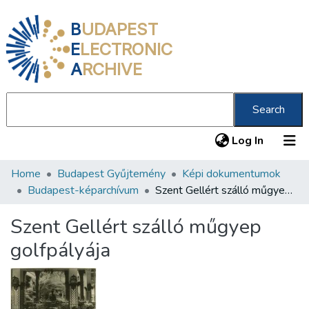
B
UDAPEST
E
LECTRONIC
A
RCHIVE
Search
(current
Log In
Home
Budapest Gyűjtemény
Képi dokumentumok
Communities & Collections
Budapest-képarchívum
Szent Gellért szálló műgyep golfpályája
All of DSpace
Szent Gellért szálló műgyep
Statistics
golfpályája
About us