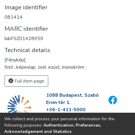
Image identifier
081414
MARC identifier
bibFSZ01428959
Technical details
[Fénykép]
fotó :,képeslap, zsel. ezüst, monokróm ;
Full item page
1088 Budapest, Szabó
Ervin tér 1.
+36-1-411-5000
info@fszek.hu
We collect and process your personal information for the
https://fszek.hu
following purposes:
Authentication, Preferences,
Acknowledgement and Statistics
.