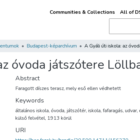
Communities & Collections
All of 
mentumok
Budapest-képarchívum
: az óvoda játszótere Löll
Abstract
Faragott díszes terasz, mely eső ellen védhetett
Keywords
általános iskola
,
óvoda
,
játszótér
,
iskola
,
fafaragás
,
udvar
,
külső felvétel
,
1913 körül
URI