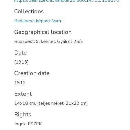
https://bea.fszek.hu/handle/20.500.14711/156270
Collections
Budapest-képarchívum
Geographical location
Budapest. 9. kerület. Gyáli út 25/a.
Date
[1913]
Creation date
1912
Extent
14x18 cm, (teljes méret: 21x29 cm)
Rights
Jogok: FSZEK