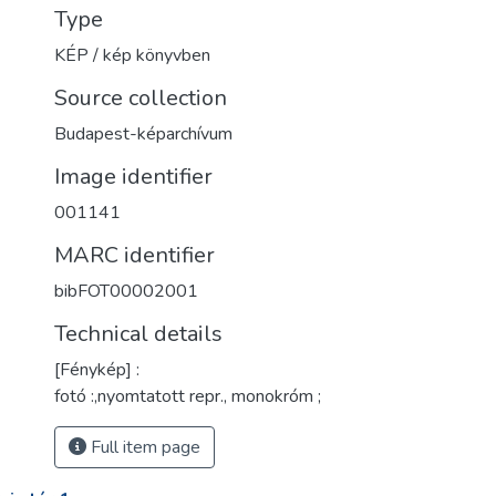
Type
KÉP / kép könyvben
Source collection
Budapest-képarchívum
Image identifier
001141
MARC identifier
bibFOT00002001
Technical details
[Fénykép] :
fotó :,nyomtatott repr., monokróm ;
Full item page