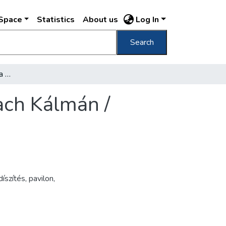
DSpace
Statistics
About us
Log In
Search
A Gyáli úti iskola: az óvoda játszótere Löllbach Kálmán /
bach Kálmán /
díszítés
,
pavilon
,