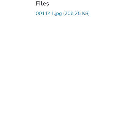
Files
001141.jpg
(208.25 KB)