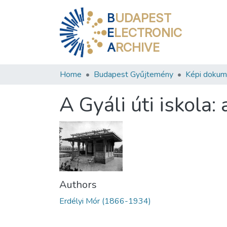
B
UDAPEST
E
LECTRONIC
A
RCHIVE
Home
Budapest Gyűjtemény
Képi doku
A Gyáli úti iskola
Authors
Erdélyi Mór (1866-1934)