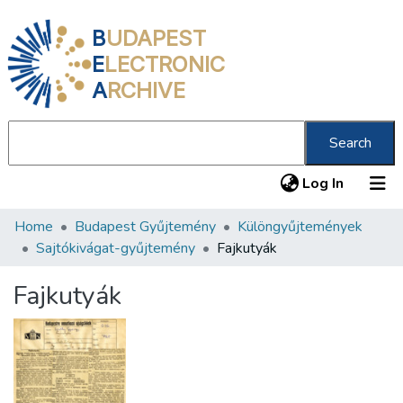
B
UDAPEST
E
LECTRONIC
A
RCHIVE
Search
(current
Log In
Home
Budapest Gyűjtemény
Különgyűjtemények
Communities & Collections
Sajtókivágat-gyűjtemény
Fajkutyák
All of DSpace
Fajkutyák
Statistics
About us