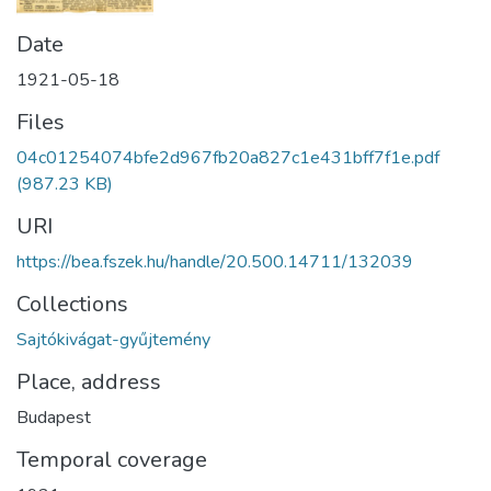
Date
1921-05-18
Files
04c01254074bfe2d967fb20a827c1e431bff7f1e.pdf
(987.23 KB)
URI
https://bea.fszek.hu/handle/20.500.14711/132039
Collections
Sajtókivágat-gyűjtemény
Place, address
Budapest
Temporal coverage