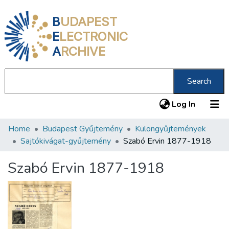
B
UDAPEST
E
LECTRONIC
A
RCHIVE
Search
(current
Log In
Home
Budapest Gyűjtemény
Különgyűjtemények
Communities & Collections
Sajtókivágat-gyűjtemény
Szabó Ervin 1877-1918
All of DSpace
Szabó Ervin 1877-1918
Statistics
About us