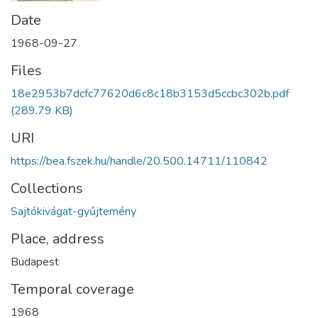
Date
1968-09-27
Files
18e2953b7dcfc77620d6c8c18b3153d5ccbc302b.pdf
(289.79 KB)
URI
https://bea.fszek.hu/handle/20.500.14711/110842
Collections
Sajtókivágat-gyűjtemény
Place, address
Budapest
Temporal coverage
1968