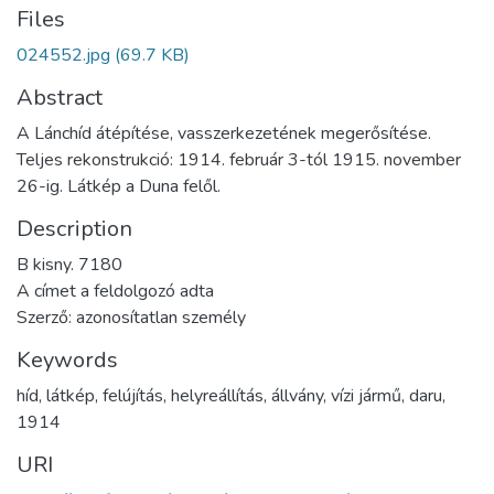
Files
024552.jpg
(69.7 KB)
Abstract
A Lánchíd átépítése, vasszerkezetének megerősítése.
Teljes rekonstrukció: 1914. február 3-tól 1915. november
26-ig. Látkép a Duna felől.
Description
B kisny. 7180
A címet a feldolgozó adta
Szerző: azonosítatlan személy
Keywords
híd
,
látkép
,
felújítás
,
helyreállítás
,
állvány
,
vízi jármű
,
daru
,
1914
URI