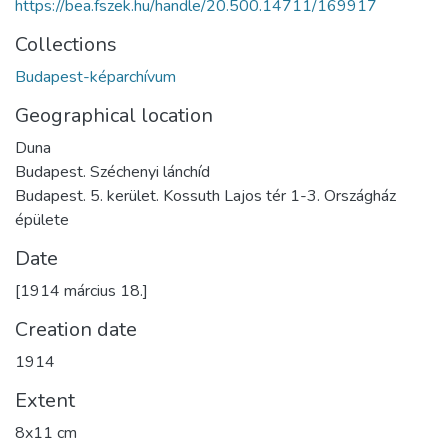
https://bea.fszek.hu/handle/20.500.14711/169917
Collections
Budapest-képarchívum
Geographical location
Duna
Budapest. Széchenyi lánchíd
Budapest. 5. kerület. Kossuth Lajos tér 1-3. Országház
épülete
Date
[1914 március 18.]
Creation date
1914
Extent
8x11 cm