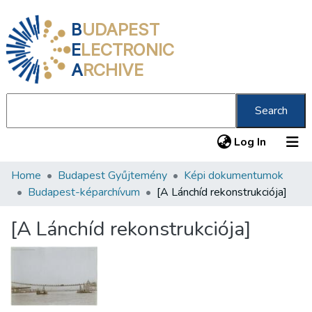
B
UDAPEST
E
LECTRONIC
A
RCHIVE
Search
(current
Log In
Home
Budapest Gyűjtemény
Képi dokumentumok
Communities & Collections
Budapest-képarchívum
[A Lánchíd rekonstrukciója]
All of DSpace
[A Lánchíd rekonstrukciója]
Statistics
About us